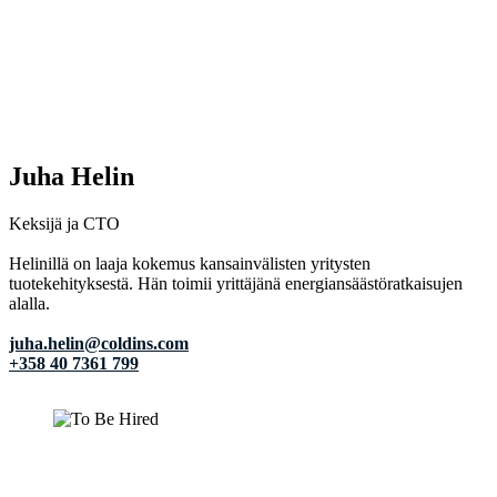
Juha Helin
Keksijä ja CTO
Helinillä on laaja kokemus kansainvälisten yritysten
tuotekehityksestä. Hän toimii yrittäjänä energiansäästöratkaisujen
alalla.
juha.helin@coldins.com
+358 40 7361 799