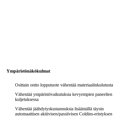
Ympäristönäkökulmat
Osittain ontto lopputuote vähentää materiaalinkulutusta
Vähentää ympäristövaikutuksia kevyempien paneelien
kuljetuksessa
Vähentää jäähdytyskustannuksia lisäämällä täysin
automaattisen aktiivisen/passiivisen Coldins-eristyksen