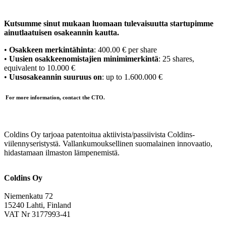
Kutsumme sinut mukaan luomaan tulevaisuutta startupimme
ainutlaatuisen osakeannin kautta.
•
Osakkeen merkintähinta
: 400.00 € per share
•
Uusien osakkeenomistajien minimimerkintä
: 25 shares,
equivalent to 10.000 €
•
Uusosakeannin suuruus on
: up to 1.600.000 €
For more information, contact the CTO.
Coldins Oy tarjoaa patentoitua aktiivista/passiivista Coldins-
viilennyseristystä. Vallankumouksellinen suomalainen innovaatio,
hidastamaan ilmaston lämpenemistä.
Coldins Oy
Niemenkatu 72
15240 Lahti, Finland
VAT Nr 3177993-41