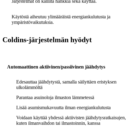
Järjestelmät on kalliita hankkia sekä käyttää.
Käytöstä aiheutuu ylimääräistä energiankulutusta ja
ympäristövaikutuksia.
Coldins-järjestelmän hyödyt
Automaattinen aktiivinen/passiivinen jäähdytys
Edesauttaa jäähdytystä, samalla säilyttäen eristyksen
ulkolämmöltä
Parantaa asuinoloja ilmaston lämmetessä
Lisää asumismukavuutta ilman energiankulutusta
Voidaan käyttää yhdessä aktiivisten jäähdytysratkaisujen,
kuten ilmanvaihdon tai ilmastoinnin, kanssa