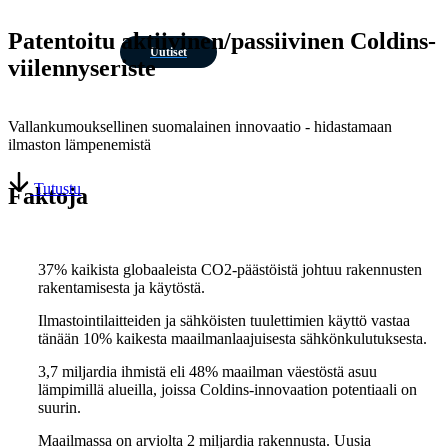
Patentoitu aktiivinen/passiivinen Coldins-
Uutiset
viilennyseriste
Vallankumouksellinen suomalainen innovaatio - hidastamaan
ilmaston lämpenemistä
Tutustu
Faktoja
37% kaikista globaaleista CO2-päästöistä johtuu rakennusten
rakentamisesta ja käytöstä.
Ilmastointilaitteiden ja sähköisten tuulettimien käyttö vastaa
tänään 10% kaikesta maailmanlaajuisesta sähkönkulutuksesta.
3,7 miljardia ihmistä eli 48% maailman väestöstä asuu
lämpimillä alueilla, joissa Coldins-innovaation potentiaali on
suurin.
Maailmassa on arviolta 2 miljardia rakennusta. Uusia