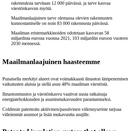
rakennuksia tarvitaan 12 000 päivässä, ja tarve kasvaa
väestönkasvun myötä.
Maailmanlaajuinen tarve olemassa olevien rakennusten
kunnostamiselle on noin 83 000 rakennusta päivässä.
Maailman eristemarkkinoiden odotetaan kasvavan 58
miljardista eurosta vuonna 2021, 103 miljardiin euroon vuoteen
2030 mennessä.
Maailmanlaajuinen haasteemme
Punaisella merkityt alueet ovat voimakkaasti ilmaston lämpenemisen
vaikutusten alaisia ja siellä asuu 48% maailman väestöstä.
Ilmastonmuutos ja väestönkasvu vaativat uusia ratkaisuja
energiatehokkuuden ja asumismukavuuden parantamiseksi.
Coldinsin patentoitu aktiivinen/passiivinen viilennyseriste tarjoaa
viileämmät asunnot ja lisää mukavuutta asujille.
Päivisin eriste pitää
Öisin eriste sallii lämmön virrata
lämmön ulkona.