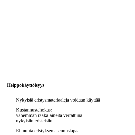
Helppokäyttöisyys
Nykyisiä eristysmateriaaleja voidaan käyttää
Kustannustehokas:
vähemmän raaka-aineita verrattuna
nykyisiin eristeisiin
Ei muuta eristyksen asennustapaa