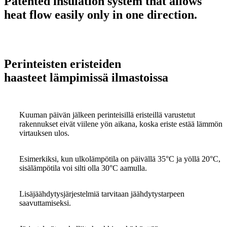
Patented insulation system that allows
ulos, viilentäen sisätilat.
heat flow easily only in one direction.
Perinteisten eristeiden
haasteet lämpimissä ilmastoissa
Kuuman päivän jälkeen perinteisillä eristeillä varustetut
rakennukset eivät viilene yön aikana, koska eriste estää lämmön
virtauksen ulos.
Esimerkiksi, kun ulkolämpötila on päivällä 35°C ja yöllä 20°C,
sisälämpötila voi silti olla 30°C aamulla.
Lisäjäähdytysjärjestelmiä tarvitaan jäähdytystarpeen
saavuttamiseksi.